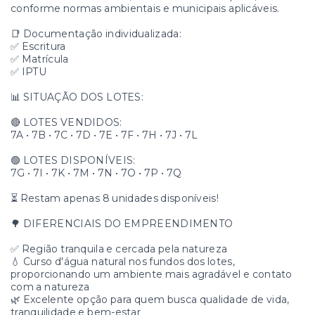
conforme normas ambientais e municipais aplicáveis.
📑 Documentação individualizada:
✅ Escritura
✅ Matrícula
✅ IPTU
📊 SITUAÇÃO DOS LOTES:
🔴 LOTES VENDIDOS:
7A • 7B • 7C • 7D • 7E • 7F • 7H • 7J • 7L
🟢 LOTES DISPONÍVEIS:
7G • 7I • 7K • 7M • 7N • 7O • 7P • 7Q
⏳ Restam apenas 8 unidades disponíveis!
🌳 DIFERENCIAIS DO EMPREENDIMENTO
✅ Região tranquila e cercada pela natureza
💧 Curso d'água natural nos fundos dos lotes,
proporcionando um ambiente mais agradável e contato
com a natureza
🌿 Excelente opção para quem busca qualidade de vida,
tranquilidade e bem-estar