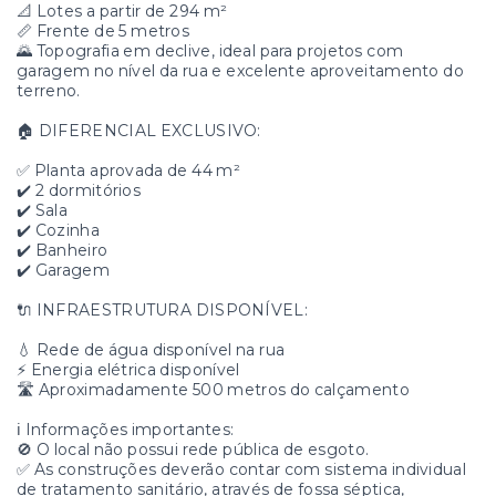
📐 Lotes a partir de 294 m²
📏 Frente de 5 metros
🌄 Topografia em declive, ideal para projetos com
garagem no nível da rua e excelente aproveitamento do
terreno.
🏠 DIFERENCIAL EXCLUSIVO:
✅ Planta aprovada de 44 m²
✔️ 2 dormitórios
✔️ Sala
✔️ Cozinha
✔️ Banheiro
✔️ Garagem
🔌 INFRAESTRUTURA DISPONÍVEL:
💧 Rede de água disponível na rua
⚡ Energia elétrica disponível
🛣️ Aproximadamente 500 metros do calçamento
ℹ️ Informações importantes:
🚫 O local não possui rede pública de esgoto.
✅ As construções deverão contar com sistema individual
de tratamento sanitário, através de fossa séptica,