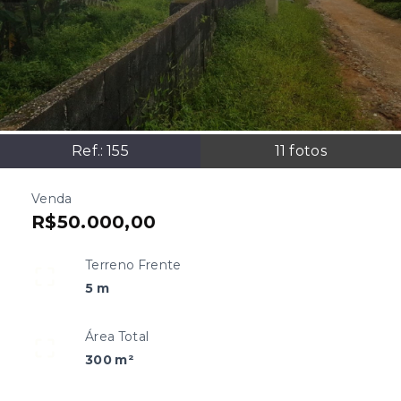
Ref.:
155
11
fotos
Venda
R$50.000,00
Terreno Frente
5 m
Área Total
300 m²