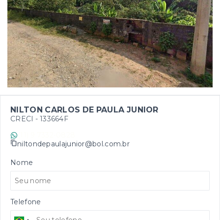
NILTON CARLOS DE PAULA JUNIOR
CRECI -
133664F
(11) 9 7332-0828
niltondepaulajunior@bol.com.br
Nome
Telefone