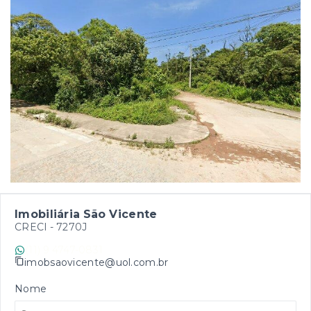
Imobiliária São Vicente
CRECI -
7270J
(11) 9 4747-0831
imobsaovicente@uol.com.br
Nome