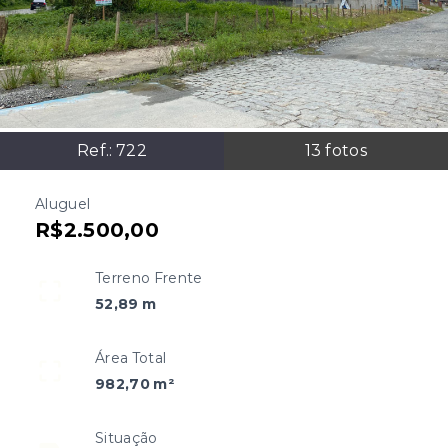
Ref.:
722
13
fotos
Aluguel
R$2.500,00
Terreno Frente
52,89 m
Área Total
982,70 m²
Situação