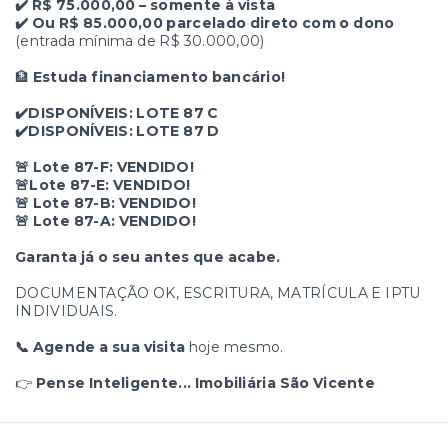
✔️ R$ 75.000,00 – somente à vista
✔️ Ou R$ 85.000,00 parcelado direto com o dono
(entrada mínima de R$ 30.000,00)
🏦
Estuda financiamento bancário!
✔️DISPONÍVEIS: LOTE 87 C
✔️DISPONÍVEIS: LOTE 87 D
🚨 Lote 87-F: VENDIDO!
🚨Lote 87-E: VENDIDO!
🚨 Lote 87-B: VENDIDO!
🚨 Lote 87-A: VENDIDO!
Garanta já o seu antes que acabe.
DOCUMENTAÇÃO OK, ESCRITURA, MATRÍCULA E IPTU
INDIVIDUAIS.
📞 Agende a sua visita
hoje mesmo.
👉
Pense Inteligente... Imobiliária São Vicente