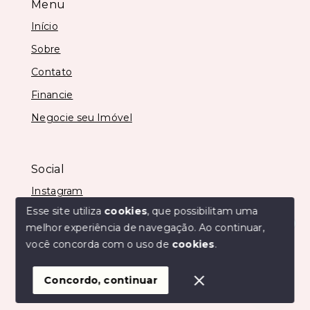
Menu
Início
Sobre
Contato
Financie
Negocie seu Imóvel
Social
Instagram
Esse site utiliza
cookies
, que possibilitam uma
melhor experiência de navegação.
Ao continuar,
Olá! Estamos disponíveis para te ajudar.
você concorda com o uso de
cookies
.
© Copyright 2026 - Imobiliária São Vicente - Todos os
direitos reservados
Concordo, continuar
SITE PARA IMOBILIARIA