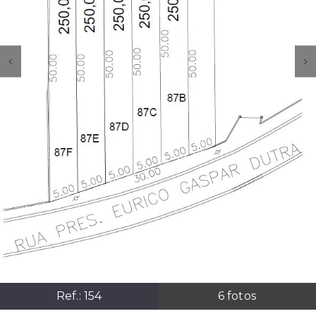
Ref.:
154
6
fotos