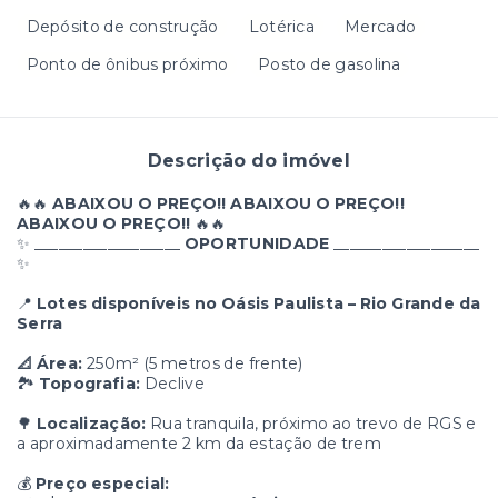
Depósito de construção
Lotérica
Mercado
Ponto de ônibus próximo
Posto de gasolina
Descrição do imóvel
🔥🔥
ABAIXOU O PREÇO!! ABAIXOU O PREÇO!!
ABAIXOU O PREÇO!!
🔥🔥
✨ __________________
OPORTUNIDADE
__________________
✨
📍
Lotes disponíveis no Oásis Paulista – Rio Grande da
Serra
📐 Área:
250m² (5 metros de frente)
🏞️
Topografia:
Declive
🌳
Localização:
Rua tranquila, próximo ao trevo de RGS e
a aproximadamente 2 km da estação de trem
💰
Preço especial: