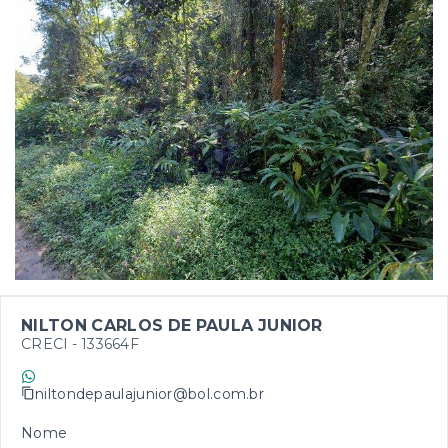
NILTON CARLOS DE PAULA JUNIOR
CRECI -
133664F
(11) 9 7332-0828
niltondepaulajunior@bol.com.br
Nome