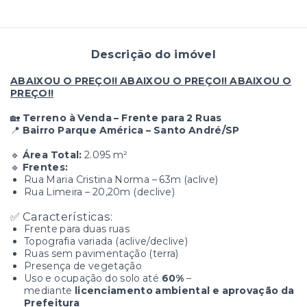
Descrição do imóvel
ABAIXOU O PREÇO!! ABAIXOU O PREÇO!! ABAIXOU O
PREÇO!!
🏡
Terreno à Venda – Frente para 2 Ruas
📍
Bairro Parque América – Santo André/SP
🔹
Área Total:
2.095 m²
🔹
Frentes:
Rua Maria Cristina Norma – 63m (aclive)
Rua Limeira – 20,20m (declive)
✅ Características:
Frente para duas ruas
Topografia variada (aclive/declive)
Ruas sem pavimentação (terra)
Presença de vegetação
Uso e ocupação do solo até
60%
–
mediante
licenciamento ambiental e aprovação da
Prefeitura