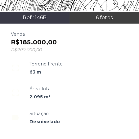
Ref.:
146B
6
fotos
Venda
R$185.000,00
R$200.000,00
Terreno Frente
63 m
Área Total
2.095 m²
Situação
Desnivelado