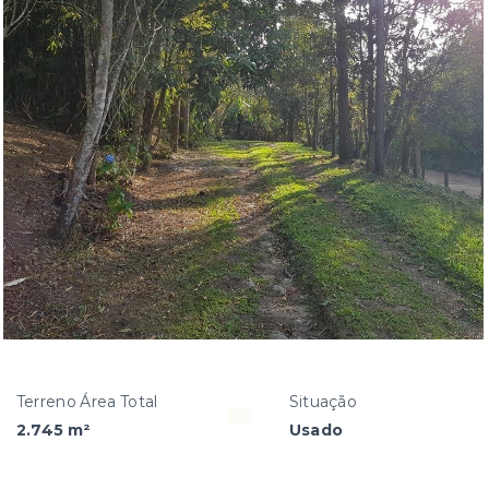
Terreno Área Total
Situação
2.745 m²
Usado