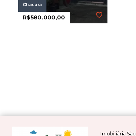
Chácara
R$580.000,00
Ref.: 243
Chácara
R$580.000,00
4 Dormitórios, sendo 1
Suíte
6 Vagas
2.250 m²
Vila Pereira Barreto -
Ribeirão Pires/SP
Imobiliária Sã