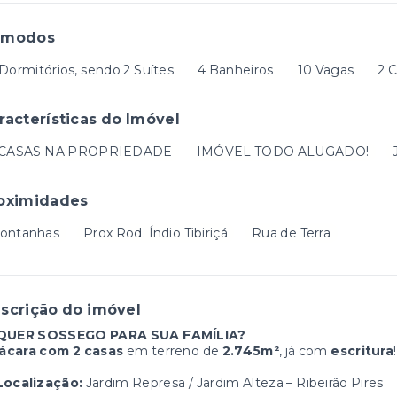
ômodos
Dormitórios, sendo 2 Suítes
4 Banheiros
10 Vagas
2 
racterísticas do Imóvel
 CASAS NA PROPRIEDADE
IMÓVEL TODO ALUGADO!
oximidades
ontanhas
Prox Rod. Índio Tibiriçá
Rua de Terra
scrição do imóvel
QUER SOSSEGO PARA SUA FAMÍLIA?
ácara com 2 casas
em terreno de
2.745m²
, já com
escritura
!
Localização:
Jardim Represa / Jardim Alteza – Ribeirão Pires