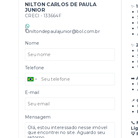
NILTON CARLOS DE PAULA
✨
JUNIOR
CRECI -
133664F
(11) 9 7332-0828
niltondepaulajunior@bol.com.br
Nome
✨
Telefone
➡️
E-mail
📌
Mensagem
📞
Li
💡 