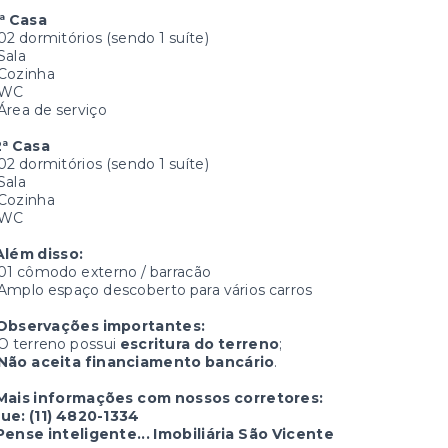
1ª Casa
02 dormitórios (sendo 1 suíte)
Sala
Cozinha
WC
Área de serviço
2ª Casa
02 dormitórios (sendo 1 suíte)
Sala
Cozinha
WC
Além disso:
01 cômodo externo / barracão
Amplo espaço descoberto para vários carros
Observações importantes:
O terreno possui
escritura do terreno
;
Não aceita financiamento bancário
.
Mais informações com nossos corretores:
gue: (11) 4820-1334
Pense inteligente... Imobiliária São Vicente