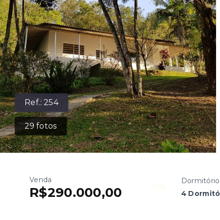
Ref.:
254
29
fotos
Venda
Dormitório
R$290.000,00
4 Dormitó