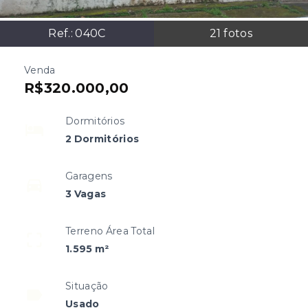
Ref.:
040C
21
fotos
Venda
R$320.000,00
Dormitórios
2 Dormitórios
Garagens
3 Vagas
Terreno Área Total
1.595 m²
Situação
Usado