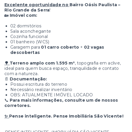
Excelente oportunidade no
Bairro Oásis Paulista –
Rio Grande da Serra
!
🏡
Imóvel com:
02 dormitórios
Sala aconchegante
Cozinha funcional
01 banheiro (WCS)
Garagem para
01 carro coberto
+
02 vagas
descobertas
🌳
Terreno amplo com 1.595 m²
, topografia em aclive,
ideal para quem busca espaço, tranquilidade e contato
com a natureza.
📄
Documentação:
Possui escritura do terreno
Necessário realizar inventário
OBS: ATUALMENTE IMÓVEL LOCADO
📞
Para mais informações, consulte um de nossos
corretores.
✨
Pense inteligente. Pense Imobiliária São Vicente!