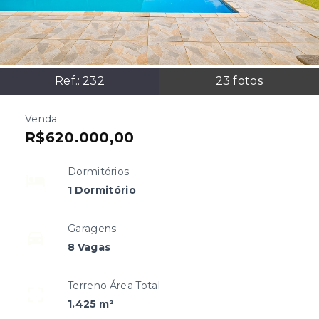
Ref.:
232
23
fotos
Venda
R$620.000,00
Dormitórios
1 Dormitório
Garagens
8 Vagas
Terreno Área Total
1.425 m²