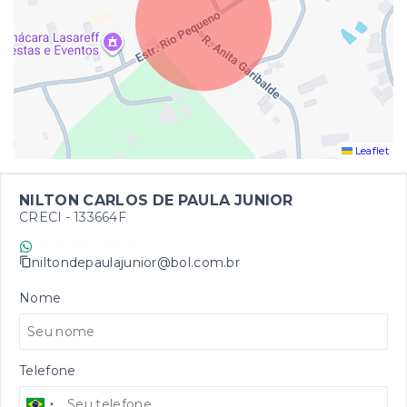
Leaflet
NILTON CARLOS DE PAULA JUNIOR
CRECI -
133664F
(11) 9 7332-0828
niltondepaulajunior@bol.com.br
Nome
Telefone