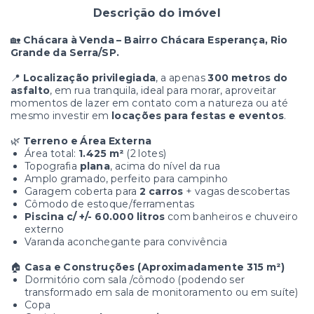
Descrição do imóvel
🏡
Chácara à Venda – Bairro Chácara Esperança, Rio
Grande da Serra/SP.
📍
Localização privilegiada
, a apenas
300 metros do
asfalto
, em rua tranquila, ideal para morar, aproveitar
momentos de lazer em contato com a natureza ou até
mesmo investir em
locações para festas e eventos
.
🌿
Terreno e Área Externa
Área total:
1.425 m²
(2 lotes)
Topografia
plana
, acima do nível da rua
Amplo gramado, perfeito para campinho
Garagem coberta para
2 carros
+ vagas descobertas
Cômodo de estoque/ferramentas
Piscina c/ +/- 60.000 litros
com banheiros e chuveiro
externo
Varanda aconchegante para convivência
🏠
Casa e Construções (Aproximadamente 315 m²)
Dormitório com sala /cômodo (podendo ser
transformado em sala de monitoramento ou em suíte)
Copa