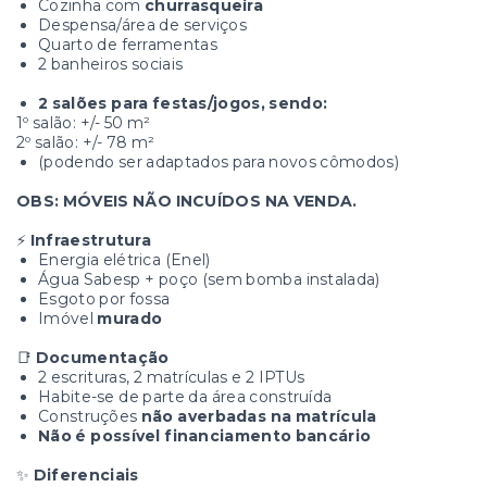
Cozinha com
churrasqueira
Despensa/área de serviços
Quarto de ferramentas
2 banheiros sociais
2 salões para festas/jogos, sendo:
1º salão: +/- 50 m²
2º salão: +/- 78 m²
(podendo ser adaptados para novos cômodos)
OBS: MÓVEIS NÃO INCUÍDOS NA VENDA.
⚡
Infraestrutura
Energia elétrica (Enel)
Água Sabesp + poço (sem bomba instalada)
Esgoto por fossa
Imóvel
murado
📑
Documentação
2 escrituras, 2 matrículas e 2 IPTUs
Habite-se de parte da área construída
Construções
não averbadas na matrícula
Não é possível financiamento bancário
✨
Diferenciais