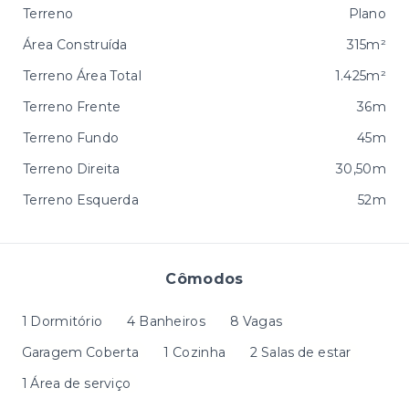
Terreno
Plano
Área Construída
315m²
Terreno Área Total
1.425m²
Terreno Frente
36m
Terreno Fundo
45m
Terreno Direita
30,50m
Terreno Esquerda
52m
Cômodos
1 Dormitório
4 Banheiros
8 Vagas
Garagem Coberta
1 Cozinha
2 Salas de estar
1 Área de serviço