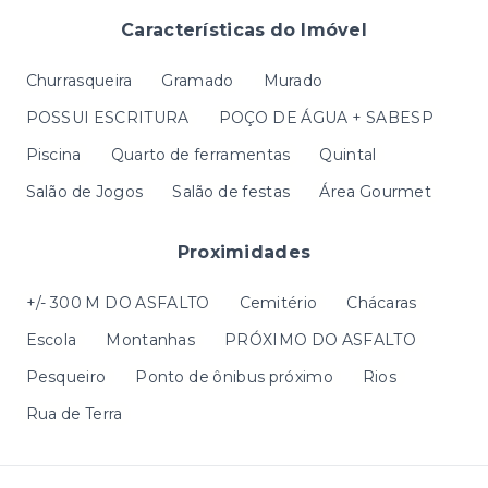
Características do Imóvel
Churrasqueira
Gramado
Murado
POSSUI ESCRITURA
POÇO DE ÁGUA + SABESP
Piscina
Quarto de ferramentas
Quintal
Salão de Jogos
Salão de festas
Área Gourmet
Proximidades
+/- 300 M DO ASFALTO
Cemitério
Chácaras
Escola
Montanhas
PRÓXIMO DO ASFALTO
Pesqueiro
Ponto de ônibus próximo
Rios
Rua de Terra