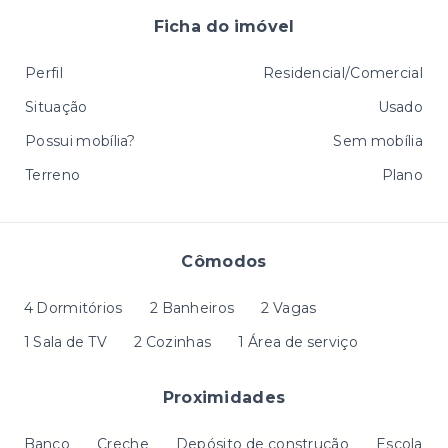
Ficha do imóvel
Perfil
Residencial/Comercial
Situação
Usado
Possui mobília?
Sem mobília
Terreno
Plano
Cômodos
4 Dormitórios
2 Banheiros
2 Vagas
1 Sala de TV
2 Cozinhas
1 Área de serviço
Proximidades
Banco
Creche
Depósito de construção
Escola