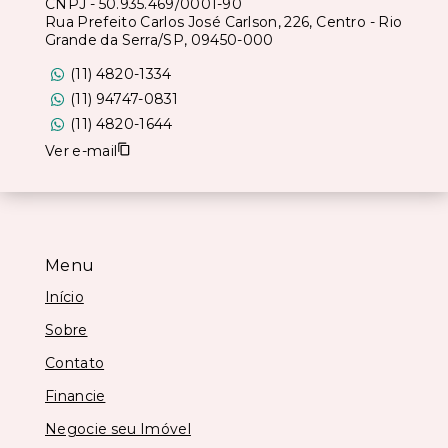
CNPJ
-
50.935.469/0001-90
Rua Prefeito Carlos José Carlson, 226, Centro - Rio
Grande da Serra/SP, 09450-000
(11) 4820-1334
(11) 94747-0831
(11) 4820-1644
Ver e-mail
Menu
Início
Sobre
Contato
Financie
Negocie seu Imóvel