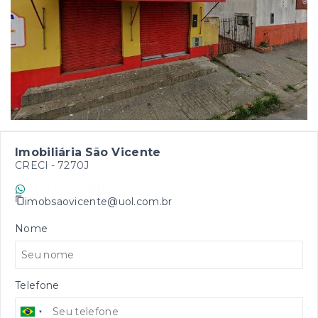
Imobiliária São Vicente
CRECI -
7270J
(11) 9 4747-0831
imobsaovicente@uol.com.br
Nome
Telefone