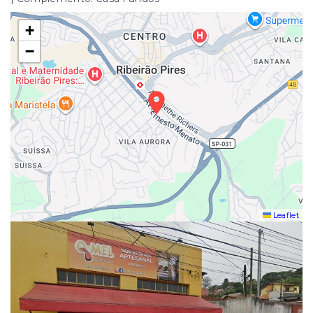
+
−
Leaflet