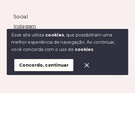
Social
Instagram
Esse site utiliza
cookies
, que possibilitam uma
melhor experiência de navegação.
Ao continuar,
Olá! Estamos disponíveis para te ajudar.
você concorda com o uso de
cookies
.
© Copyright 2026 - Imobiliária São Vicente - Todos os
direitos reservados
Concordo, continuar
SITE PARA IMOBILIARIA
Início
Histórico
Favoritos