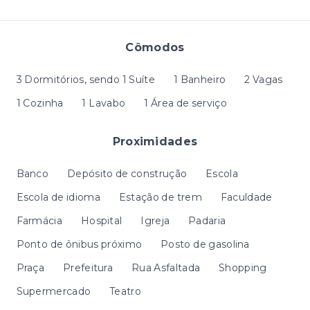
Cômodos
3 Dormitórios, sendo 1 Suíte
1 Banheiro
2 Vagas
1 Cozinha
1 Lavabo
1 Área de serviço
Proximidades
Banco
Depósito de construção
Escola
Escola de idioma
Estação de trem
Faculdade
Farmácia
Hospital
Igreja
Padaria
Ponto de ônibus próximo
Posto de gasolina
Praça
Prefeitura
Rua Asfaltada
Shopping
Supermercado
Teatro